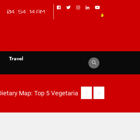
04 : 54 : 15 AM
d
Travel
3. India’s Dietary Map: Top 5 Vegetarian vs Non-Vegetarian States Revealed | KhabarForYou (In Hindi And English)