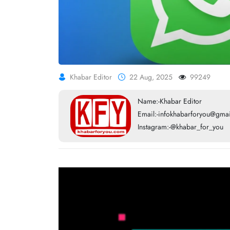
Khabar Editor
22 Aug, 2025
99249
Name:-Khabar Editor
Email:-infokhabarforyou@gma
Instagram:-@khabar_for_you