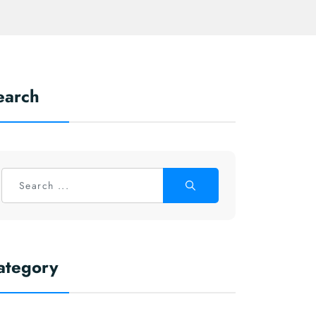
earch
ategory