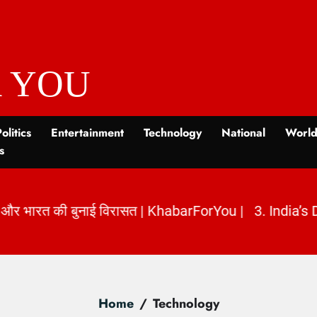
 YOU
olitics
Entertainment
Technology
National
Worl
s
abarForYou
|
Home
Technology