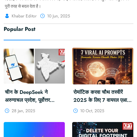
पूरी तरह से बदल देता है।
#AppleUpdates #iPhoneUpgrade
Khabar Editor
10 Jun, 2025
Popular Post
चीन के DeepSeek ने
रोमांटिक करवा चौथ तस्वीरें
अरुणाचल प्रदेश, पूर्वोत्तर
2025 के लिए 7 वायरल एआई
भारतीय राज्यों पर सवालों के
संकेत
28 Jan, 2025
10 Oct, 2025
जवाब देने से इनकार कर दिया:
'चलो कुछ और बात करते हैं'
#China