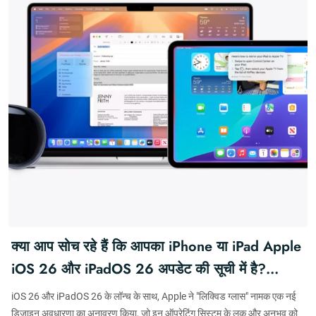
क्या आप सोच रहे हैं कि आपका iPhone या iPad Apple
iOS 26 और iPadOS 26 अपडेट की सूची में है?
डिवाइस सूची देखें कि क्या आपके गैजेट को नवीनतम
iOS 26 और iPadOS 26 के लॉन्च के साथ, Apple ने "लिक्विड ग्लास" नामक एक नई
अपग्रेड मिल रहा है! #iOS26 #iPadOS26
डिज़ाइन अवधारणा का अनावरण किया, जो इन ऑपरेटिंग सिस्टम के लुक और अनुभव को