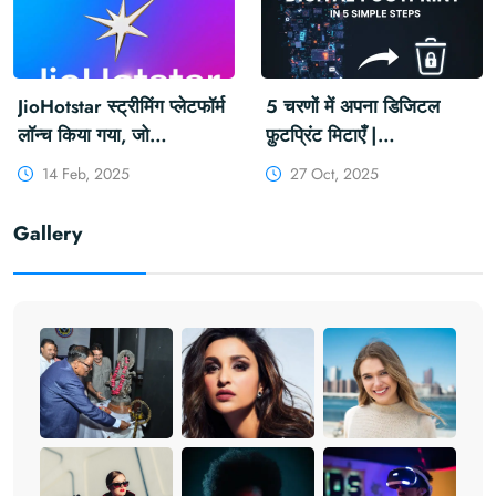
#ArtificialIntelligence
#Viral
#ArunachalPradesh
#DeepSeek #OpenAI
JioHotstar स्ट्रीमिंग प्लेटफॉर्म
5 चरणों में अपना डिजिटल
#ChatGPT
लॉन्च किया गया, जो
फ़ुटप्रिंट मिटाएँ |
JioCinema और Disney+
Khabarforyou
14 Feb, 2025
27 Oct, 2025
Hotstar को जोड़ता है
#JioHotstar #JioCinema
Gallery
#DisneyPlusHotstar
#India