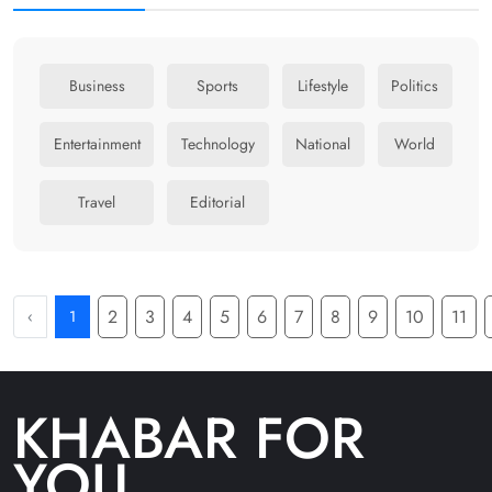
Business
Sports
Lifestyle
Politics
Entertainment
Technology
National
World
Travel
Editorial
2
3
4
5
6
7
8
9
10
11
‹
1
KHABAR FOR
YOU