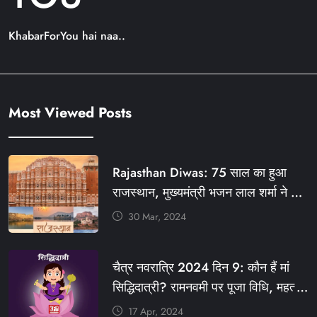
KhabarForYou hai naa..
Most Viewed Posts
Rajasthan Diwas: 75 साल का हुआ
राजस्थान, मुख्यमंत्री भजन लाल शर्मा ने दी
बधाई, आज फ्री रहेंगी ये सेवाएं
30 Mar, 2024
#आपणो_अग्रणी_राजस्थान
#राजस्थान_स्थापना_दिवस #KFY
चैत्र नवरात्रि 2024 दिन 9: कौन हैं मां
#KHABARFORYOU #KFYNEWS
सिद्धिदात्री? रामनवमी पर पूजा विधि, महत्व,
#KFYSOCIAL
रंग, प्रसाद #KFY #KFYNEWS
17 Apr, 2024