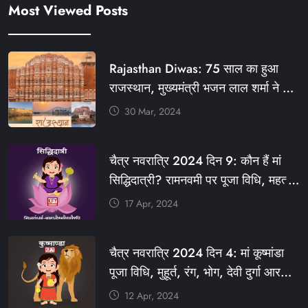
Most Viewed Posts
Rajasthan Diwas: 75 साल का हुआ
राजस्थान, मुख्यमंत्री भजन लाल शर्मा ने दी
बधाई, आज फ्री रहेंगी ये सेवाएं
30 Mar, 2024
#आपणो_अग्रणी_राजस्थान
#राजस्थान_स्थापना_दिवस #KFY
चैत्र नवरात्रि 2024 दिन 9: कौन हैं मां
#KHABARFORYOU #KFYNEWS
सिद्धिदात्री? रामनवमी पर पूजा विधि, महत्व,
#KFYSOCIAL
रंग, प्रसाद #KFY #KFYNEWS
17 Apr, 2024
#KHABARFORYOU
#KFYNAVRATRI #NAVRATRI2024
चैत्र नवरात्रि 2024 दिन 4: मां कूष्मांडा
#NAVRATRIDAY
पूजा विधि, मुहूर्त, रंग, भोग, देवी दुर्गा आरती
और मंत्र #KFY #KFYNEWS
12 Apr, 2024