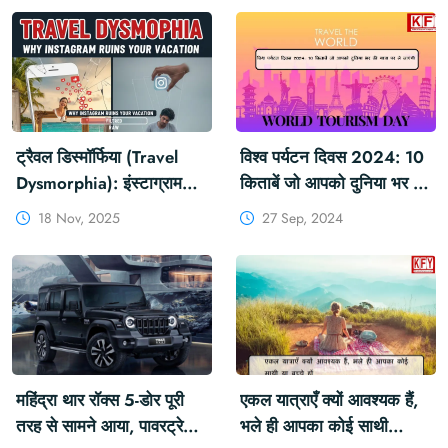
ट्रैवल डिस्मॉर्फिया (Travel
विश्व पर्यटन दिवस 2024: 10
Dysmorphia): इंस्टाग्राम
किताबें जो आपको दुनिया भर की
आपकी छुट्टियों को क्यों बर्बाद
यात्रा पर ले जाएंगी
18 Nov, 2025
27 Sep, 2024
कर देता है?
#WorldTourismDay2024
#10Books #Journey
महिंद्रा थार रॉक्स 5-डोर पूरी
एकल यात्राएँ क्यों आवश्यक हैं,
तरह से सामने आया, पावरट्रेन
भले ही आपका कोई साथी