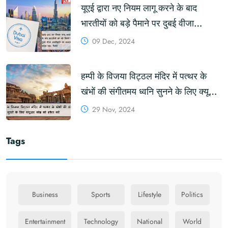
यूएई द्वारा नए नियम लागू करने के बाद
भारतीयों को बड़े पैमाने पर दुबई वीजा
अस्वीकृति का सामना करना पड़ा: रिपोर्ट
09 Dec, 2024
#Dubai #UAE #VisaRules #India
हम्पी के विजया विट्ठल मंदिर में पत्थर के
खंभों की संगीतमय ध्वनि सुनने के लिए क्यूआर
कोड को स्कैन करें #QRCode
29 Nov, 2024
#MusicalSounds #Hampi
#VijayaVitthalaTemple #UNESCO
Tags
#WorldHeritage
Business
Sports
Lifestyle
Politics
Entertainment
Technology
National
World