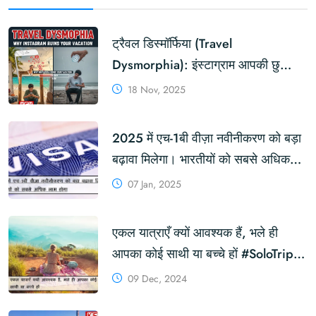
ट्रैवल डिस्मॉर्फिया (Travel
Dysmorphia): इंस्टाग्राम आपकी छुट्टियों
को क्यों बर्बाद कर देता है?
18 Nov, 2025
2025 में एच-1बी वीज़ा नवीनीकरण को बड़ा
बढ़ावा मिलेगा। भारतीयों को सबसे अधिक
लाभ होगा #H1BVisaRenewal #H1B
07 Jan, 2025
#USDepartmentOfState
एकल यात्राएँ क्यों आवश्यक हैं, भले ही
आपका कोई साथी या बच्चे हों #SoloTrips
#Travel #Partner #Kids
09 Dec, 2024