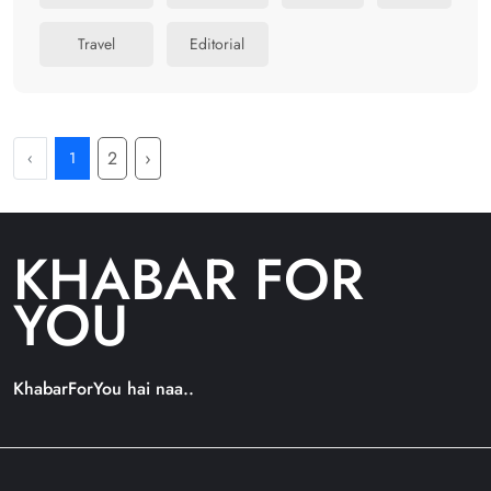
Travel
Editorial
2
›
‹
1
KHABAR FOR
YOU
KhabarForYou hai naa..