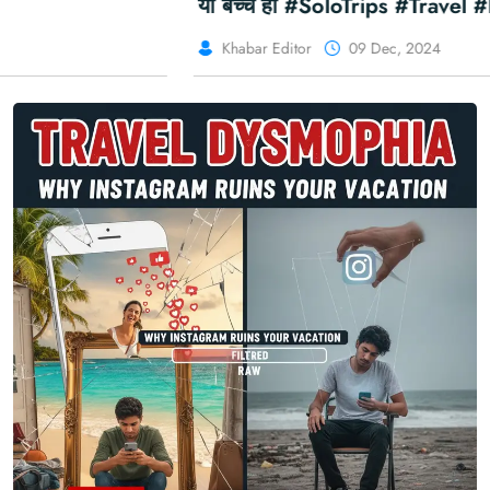
या बच्चे हों #SoloTrips #Travel #Partner #Kids
Khabar Editor
09 Dec, 2024