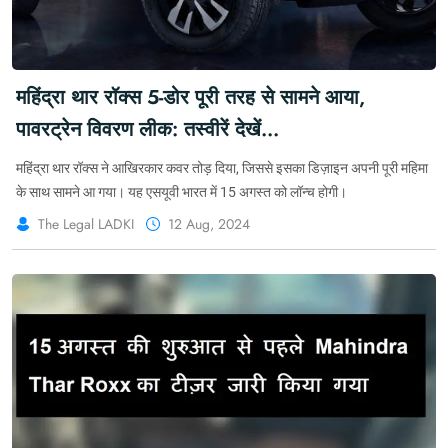
महिंद्रा थार रॉक्स 5-डोर पूरी तरह से सामने आया,
पावरट्रेन विवरण लीक: तस्वीरें देखें
#MahindraTharRoxx #THESUV #TharROXX
महिंद्रा थार रॉक्स ने आखिरकार कवर तोड़ दिया, जिससे इसका डिज़ाइन अपनी पूरी महिमा
#ExploreTheImpossible #Thar5Door
के साथ सामने आ गया। यह एसयूवी भारत में 15 अगस्त को लॉन्च होगी।
The Legal LADKI
12 Aug, 2024