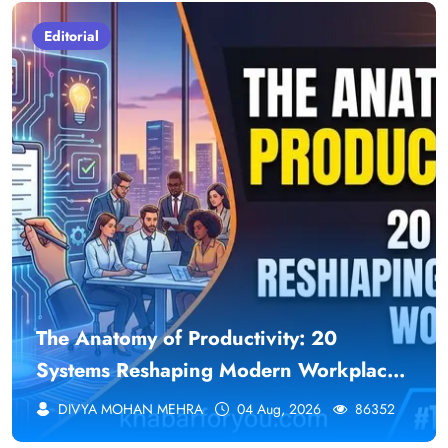
Editorial
The Anatomy of Productivity: 20
Systems Reshaping Modern Workplaces
| Khabar For You
DIVYA MOHAN MEHRA
04 Aug, 2026
86352