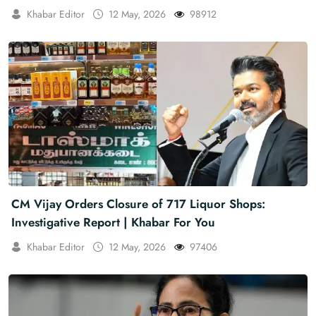
Khabar For You
Khabar Editor
12 May, 2026
98912
CM Vijay Orders Closure of 717 Liquor Shops:
Investigative Report | Khabar For You
Khabar Editor
12 May, 2026
97406