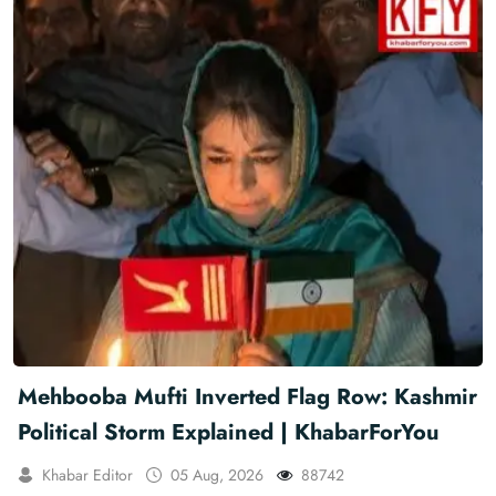
Mehbooba Mufti Inverted Flag Row: Kashmir
Political Storm Explained | KhabarForYou
Khabar Editor
05 Aug, 2026
88742