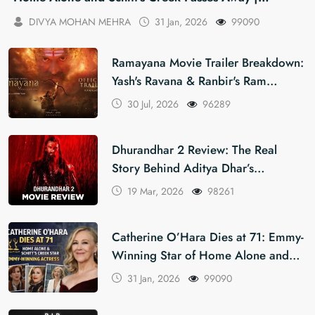
26
99090
Khabar Editor
24 Nov, 2025
2
Ramayana Movie Trailer Breakdown:
Yash's Ravana & Ranbir's Ram
Decoded | Khabarforyou
30 Jul, 2026
96289
Dhurandhar 2 Review: The Real
Story Behind Aditya Dhar’s
Masterpiece | Khabar For You
19 Mar, 2026
98261
Catherine O’Hara Dies at 71: Emmy-
Winning Star of Home Alone and
Schitt’s Creek Passes Away |
31 Jan, 2026
99090
Khabarforyou