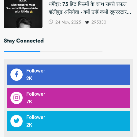
धर्मेंद्र: 75 हिट फिल्मों के साथ सबसे सफल
बॉलीवुड अभिनेता - क्यों उन्हें कभी सुपरस्टार
का टैग नहीं मिला
24 Nov, 2025
295330
Stay Connected
Follower
2
K
Follower
7
K
Follower
2
K