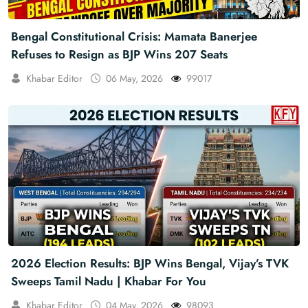
Bengal Constitutional Crisis: Mamata Banerjee
Refuses to Resign as BJP Wins 207 Seats
Khabar Editor
06 May, 2026
99017
2026 Election Results: BJP Wins Bengal, Vijay’s TVK
Sweeps Tamil Nadu | Khabar For You
Khabar Editor
04 May, 2026
98093