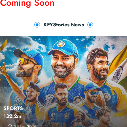
Coming Soon
KFYStories News
Most Popular Fashion
132.2m
31 Jul, 2023