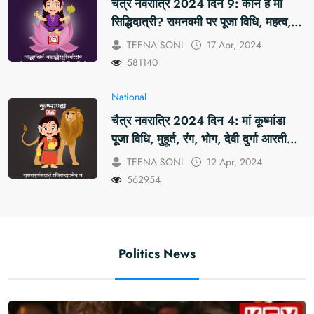
चैत्र नवरात्रि 2024 दिन 9: कौन हैं मां
सिद्धिदात्री? रामनवमी पर पूजा विधि, महत्व,
रंग, प्रसाद #KFY #KFYNEWS
TEENA SONI
17 Apr, 2024
#KHABARFORYOU
581140
#KFYNAVRATRI #NAVRATRI2024
#NAVRATRIDAY
National
चैत्र नवरात्रि 2024 दिन 4: मां कूष्मांडा
पूजा विधि, मुहूर्त, रंग, भोग, देवी दुर्गा आरती
और मंत्र #KFY #KFYNEWS
TEENA SONI
12 Apr, 2024
#KHABARFORYOU
562954
#KFYNAVRATRI #NAVRATRI2024
#NAVRATRIDAY
Politics News