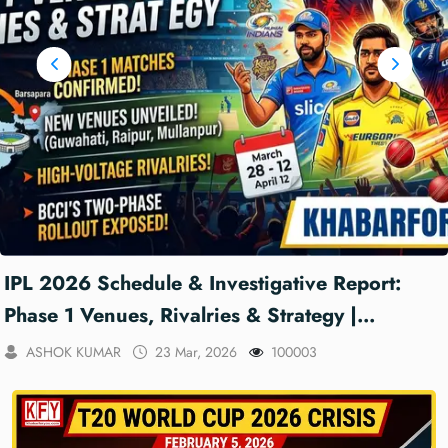
IPL 2026 Schedule & Investigative Report:
Phase 1 Venues, Rivalries & Strategy |
KhabarForYou
ASHOK KUMAR
23 Mar, 2026
100003