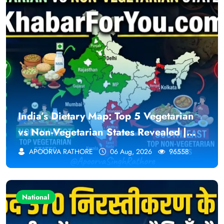
India’s Dietary Map: Top 5 Vegetarian
vs Non-Vegetarian States Revealed |
KhabarForYou (In Hindi And English)
APOORVA RATHORE
06 Aug, 2026
96558
National