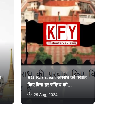
न
RG Kar case: अपराध की परवाह
किए बिना हर संदिग्ध को
वकील का अधिकार है
29 Aug, 2024
#RGKarCase
#RGKarMedicalCollege