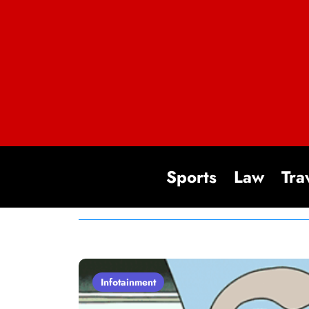
Sports
Law
Tra
Infotainment