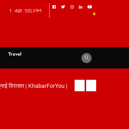
1 : 40 : 56 PM
d
Travel
सत | KhabarForYou
|