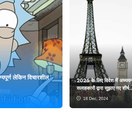
यपूर्ण लेकिन विचारशील
2025 के लिए विदेश में अध्यय
सलाहकारों द्वारा सुझाए गए शीर्ष
स्थान #TopDestinations
18 Dec, 2024
#StudyAbroad