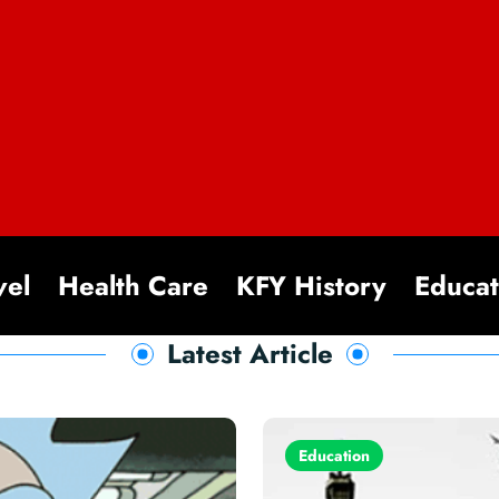
vel
Health Care
KFY History
Educat
Latest Article
Education