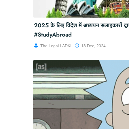
ns
RG Kar case: अपराध की परवाह किए बिना 
#RGKarMedicalCollege
Adv_Prathvi Raj
29 Aug, 2024