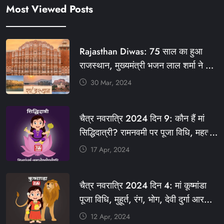
Most Viewed Posts
Rajasthan Diwas: 75 साल का हुआ
राजस्थान, मुख्यमंत्री भजन लाल शर्मा ने दी
बधाई, आज फ्री रहेंगी ये सेवाएं
30 Mar, 2024
#आपणो_अग्रणी_राजस्थान
#राजस्थान_स्थापना_दिवस #KFY
चैत्र नवरात्रि 2024 दिन 9: कौन हैं मां
#KHABARFORYOU #KFYNEWS
सिद्धिदात्री? रामनवमी पर पूजा विधि, महत्व,
#KFYSOCIAL
रंग, प्रसाद #KFY #KFYNEWS
17 Apr, 2024
#KHABARFORYOU
#KFYNAVRATRI #NAVRATRI2024
चैत्र नवरात्रि 2024 दिन 4: मां कूष्मांडा
#NAVRATRIDAY
पूजा विधि, मुहूर्त, रंग, भोग, देवी दुर्गा आरती
और मंत्र #KFY #KFYNEWS
12 Apr, 2024